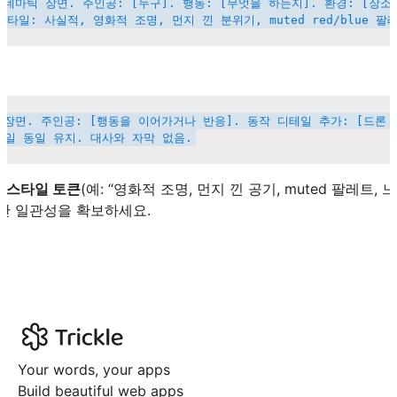
시네마틱 장면. 주인공: [누구]. 행동: [무엇을 하는지]. 환경: [장소,
 장면. 주인공: [행동을 이어가거나 반응]. 동작 디테일 추가: [드론
는
스타일 토큰
(예: “영화적 조명, 먼지 낀 공기, muted 팔레트, 
간 일관성을 확보하세요.
Your words, your apps
Build beautiful web apps