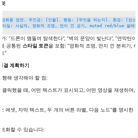
플릿
 영화풍 장면. 주인공: [인물]. 행동: [무엇을 하는지]. 환경: [장소,
가: “드론이 맴돌며 탐색한다”, “벽의 문양이 빛난다”, “연막탄이
에 공통된
스타일 토큰
을 포함: “영화적 조명, 먼지 낀 분위기, m
트”
I 연결 계획하기
행해 생각해야 할 점:
 클릭했을 때, 어떤 텍스트가 표시되고, 어떤 영상을 재생하며,
오 에셋, 자막 텍스트, 두 개의 버튼 라벨, 다음 노드”를 명시한
트화할 수 있습니다: