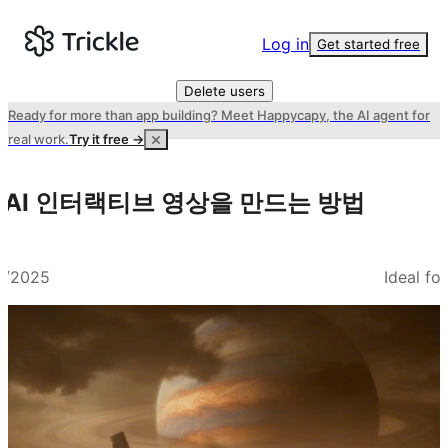
Log in
Get started free
Delete users
Ready for more than app building? Meet Happycapy, the AI agent for
real work.
Try it free →
에서 AI 인터랙티브 영상을 만드는 방법
2/2025
Ideal fo