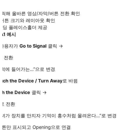
클릭해 올바른 영상/자막/버튼 전환 확인
버튼 크기와 레이아웃 확인
 로딩 플레이스홀더 제공
 A1 예시
서 사용자가
Go to Signal
클릭 →
로 전환
유적에 들어가는…”으로 변경
uch the Device / Turn Away
로 바뀜
ch the Device
클릭 →
로 전환
그녀가 장치를 만지자 기억이 홍수처럼 몰려온다…”로 변경
튼만 표시되고 Opening으로 연결