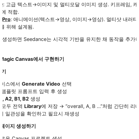
.0
: 고급 텍스트→이미지 및 멀티모달 이미지 생성. 키프레임, 캐
에 적합.
 Pro
: 애니메이션(텍스트→영상, 이미지→영상). 멀티샷 내러티
를 위해 설계됨.
생성하면 Seedance는 시각적 기반을 유지한 채 동작을 추가
e + Magic Canvas에서 구현하기
하기
인터페이스에서
Generate Video
선택
 템플릿 프롬프트 입력 후 생성
A1, A2, B1, B2
생성
 모두 전역
Library
에 저장 → “overall, A, B …”처럼 간단히 
 크기 일관성을 확인하고 필요시 재생성
vas 페이지 생성하기
 새로운 Canvas 프로젝트 생성