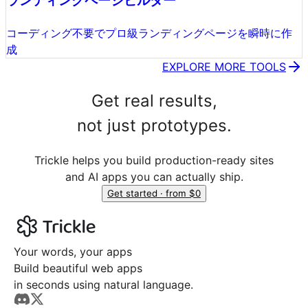
ランディングページビルダー
コーディング不要でプロ級ランディングページを瞬時に作
成
EXPLORE MORE TOOLS
Get real results,
not just prototypes.
Trickle helps you build production-ready sites
and AI apps you can actually ship.
Get started · from $0
Your words, your apps
Build beautiful web apps
in seconds using natural language.