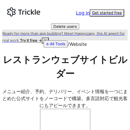
Log in
Get started free
Delete users
Ready for more than app building? Meet Happycapy, the AI agent for
real work.
Try it free →
/
Website
All Tools
レストランウェブサイトビル
ダー
メニュー紹介、予約、デリバリー、イベント情報を一つにま
とめた公式サイトをノーコードで構築。多言語対応で観光客
にもアピールできます。