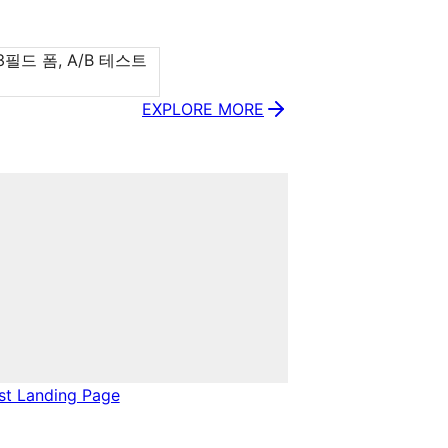
필드 폼, A/B 테스트
EXPLORE MORE
ist Landing Page