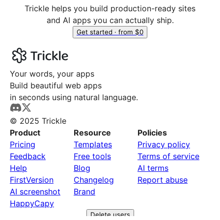
Trickle helps you build production-ready sites
and AI apps you can actually ship.
Get started · from $0
Your words, your apps
Build beautiful web apps
in seconds using natural language.
© 2025 Trickle
Product
Resource
Policies
Pricing
Templates
Privacy policy
Feedback
Free tools
Terms of service
Help
Blog
AI terms
FirstVersion
Changelog
Report abuse
AI screenshot
Brand
HappyCapy
Delete users