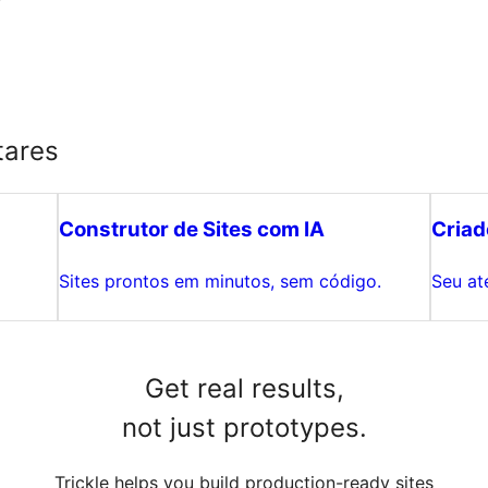
?
tares
Construtor de Sites com IA
Criad
Sites prontos em minutos, sem código.
Seu ate
Get real results,
not just prototypes.
Trickle helps you build production-ready sites