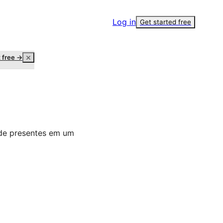
Log in
Get started free
t free →
 de presentes em um