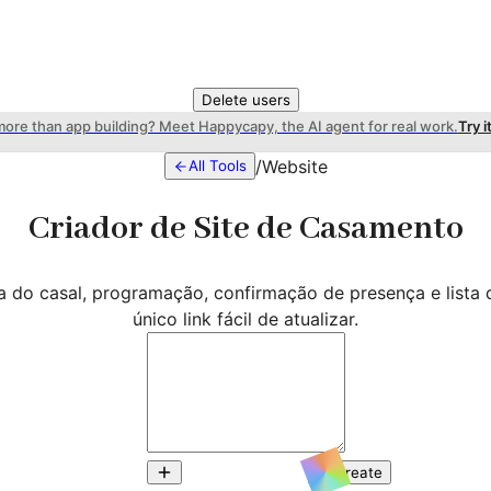
Delete users
more than app building? Meet Happycapy, the AI agent for real work.
Try i
/
Website
All Tools
Criador de Site de Casamento
ia do casal, programação, confirmação de presença e lista
único link fácil de atualizar.
Create