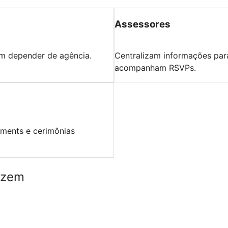
Assessores
em depender de agência.
Centralizam informações par
acompanham RSVPs.
ements e cerimônias
izem