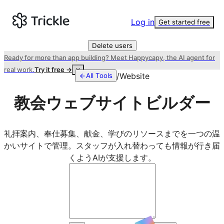
Log in
Get started free
Delete users
Ready for more than app building? Meet Happycapy, the AI agent for
real work.
Try it free →
/
Website
All Tools
教会ウェブサイトビルダー
礼拝案内、奉仕募集、献金、学びのリソースまでを一つの温
かいサイトで管理。スタッフが入れ替わっても情報が行き届
くようAIが支援します。